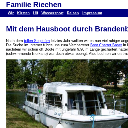
Familie Riechen
Wir
Kirsten
Ulf
Wassersport
Reisen
Impressum
Mit dem Hausboot durch Brandenb
Nach dem
tollen Segeltörn
letztes Jahr wollten wir es nun viel ruhiger a
Die Suche im Internet führte uns zum Vercharterer
Boot Charter Baser
in 
nachdem wir schon oft Boote mit ungefähr 9,90 m Länge gechartert hatten
(schwimmende Eierkiste) war doch etwas beengt. Also buchten wir erstmal