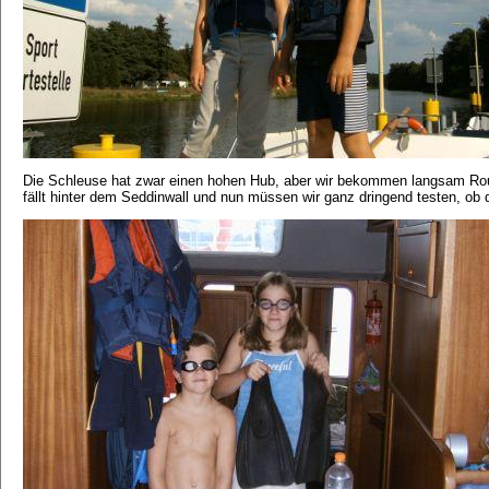
Die Schleuse hat zwar einen hohen Hub, aber wir bekommen langsam Routi
fällt hinter dem Seddinwall und nun müssen wir ganz dringend testen, ob 