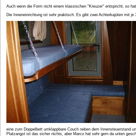
Auch wenn die Form nicht einem klassischen "Kreuzer" entspricht, so hat 
Die Inneneinrichtung ist sehr praktisch. Es gibt zwei Achterkajüten mit j
eine zum Doppelbett umklappbare Couch neben dem Innensteuerstand und e
Platzangst ist das sicher nichts, aber Marco hat sehr gern da unten gesc